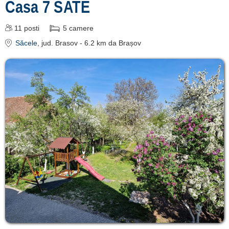
Casa 7 SATE
11
posti
5
camere
Săcele
, jud. Brasov
- 6.2 km da Brașov