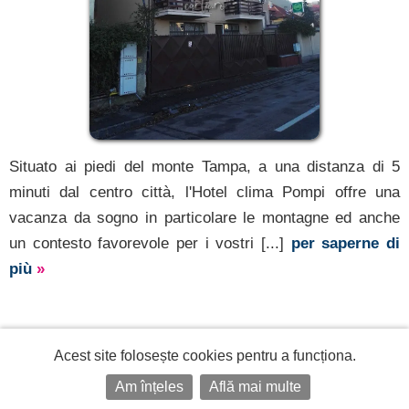
Situato ai piedi del monte Tampa, a una distanza di 5
minuti dal centro città, l'Hotel clima Pompi offre una
vacanza da sogno in particolare le montagne ed anche
un contesto favorevole per i vostri [...]
per saperne di
più
»
Acest site folosește cookies pentru a funcționa.
Pensiunea POIANA
Am înțeles
Află mai multe