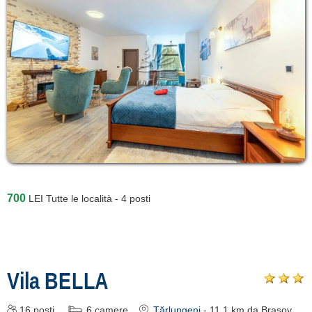
700
LEI
Tutte le località - 4 posti
Vila BELLA
16
posti
6
camere
Tărlungeni
- 11.1 km da Brașov