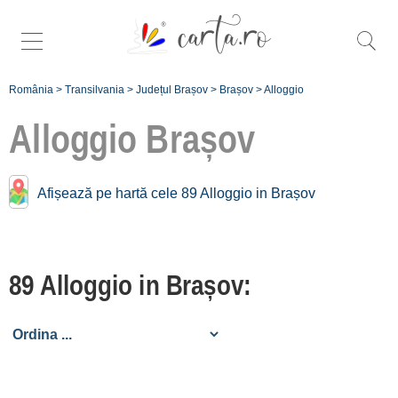
România
>
Transilvania
>
Județul Brașov
>
Brașov
>
Alloggio
Alloggio
Brașov
Trova più specifiche
Afișează pe hartă cele 89 Alloggio in Brașov
alloggio a
Brașov
:
Orașul Brașov [52
89 Alloggio in Brașov:
alloggi]
Alloggio vicino a
Orașul Brașov: