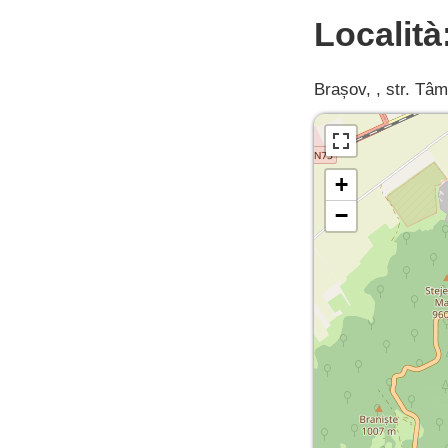
Località
Brașov, , str. Tâm
+
−