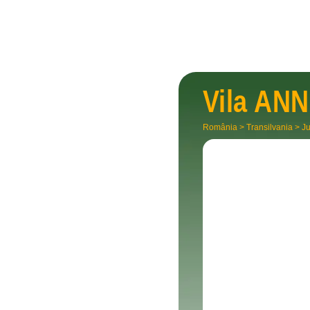
Vila
ANN
România
>
Transilvania
>
Ju