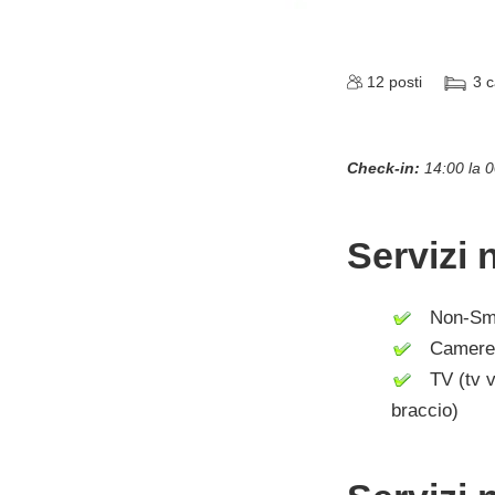
12
posti
3
c
Check-in:
14:00 la 
Servizi 
Non-Smo
Camere c
TV (tv vi
braccio)