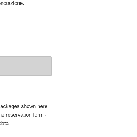
renotazione.
 packages shown here
he reservation form -
data