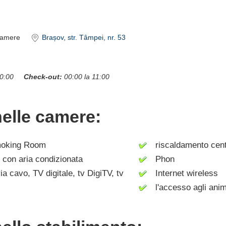
amere
Brașov
, str. Tâmpei, nr. 53
00:00
Check-out:
00:00 la 11:00
nelle camere:
king Room
riscaldamento cent
on aria condizionata
Phon
a cavo, TV digitale, tv DigiTV, tv
Internet wireless
l'accesso agli anim