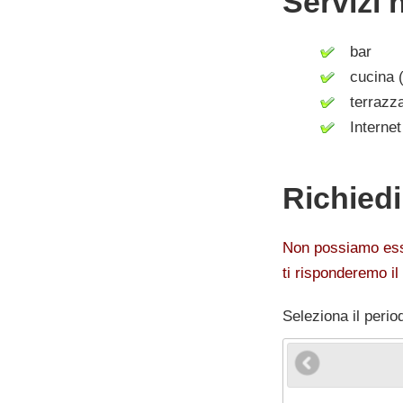
Servizi 
bar
cucina (
terrazz
Internet 
Richied
Non possiamo esser
ti risponderemo il
Seleziona il perio