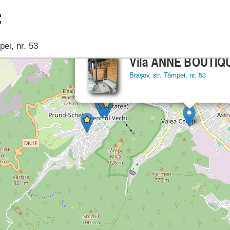
:
pei, nr. 53
Vila ANNE BOUTIQ
Brașov, str. Tâmpei, nr. 53