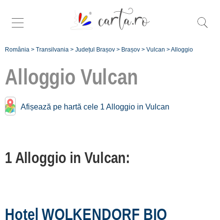
România
>
Transilvania
>
Județul Brașov
>
Brașov
>
Vulcan
>
Alloggio
Alloggio
Vulcan
Alloggio vicino a
Vulcan:
Afișează pe hartă cele 1 Alloggio in Vulcan
Cristian
[6 offers a 5.1 km]
1 Alloggio in Vulcan:
Poiana Brașov
[7 offers a 11.2 km]
Orașul Brașov
[52 offers a 14.8 km]
Hotel WOLKENDORF BIO
Sânpetru