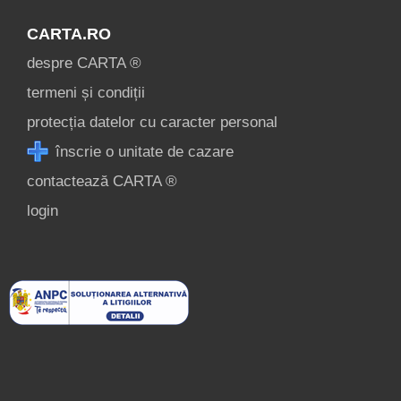
contact
CARTA.RO
login
despre CARTA ®
termeni și condiții
protecția datelor cu caracter personal
înscrie o unitate de cazare
contactează CARTA ®
login