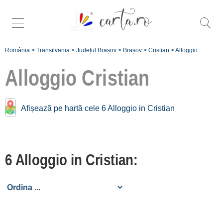
România
>
Transilvania
>
Județul Brașov
>
Brașov
>
Cristian
>
Alloggio
Alloggio
Cristian
Alloggio vicino a
Afișează pe hartă cele 6 Alloggio in Cristian
Cristian:
Vulcan
6 Alloggio in Cristian:
[1 offers a 5.1 km]
Poiana Brașov
[7 offers a 6.5 km]
Orașul Brașov
[52 offers a 10 km]