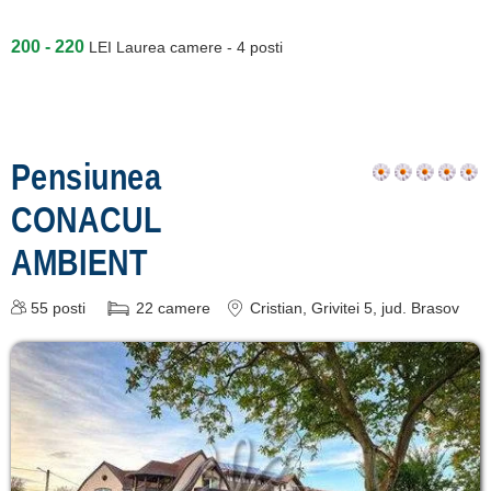
despre C A R T A ®
200 - 220
termeni și condiții
LEI
Laurea camere - 4 posti
contact
login
Pensiunea
CONACUL
AMBIENT
55
posti
22
camere
Cristian
, Grivitei 5
, jud. Brasov