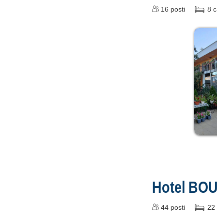
16
posti
8
c
Hotel BO
44
posti
22