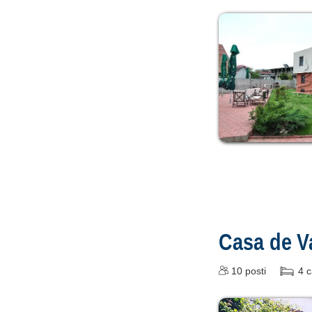
Casa de 
10
posti
4
c