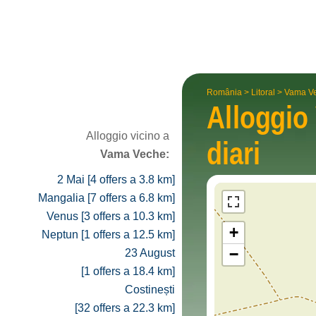
România
>
Litoral
>
Vama V
Alloggio
Alloggio vicino a
diari
Vama Veche:
2 Mai [4 offers a 3.8 km]
Mangalia [7 offers a 6.8 km]
Venus [3 offers a 10.3 km]
+
Neptun [1 offers a 12.5 km]
−
23 August
[1 offers a 18.4 km]
Costinești
[32 offers a 22.3 km]