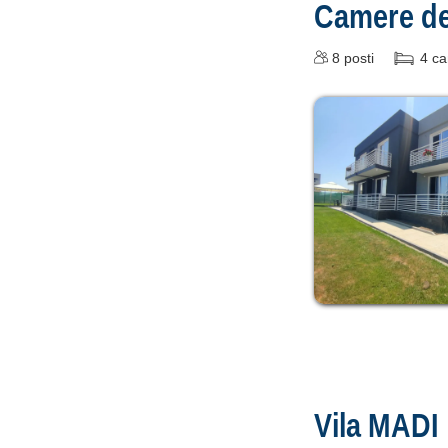
Camere de
8
posti
4
ca
Vila MADI