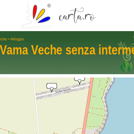
eche
>
Alloggio
Vama Veche
senza interm