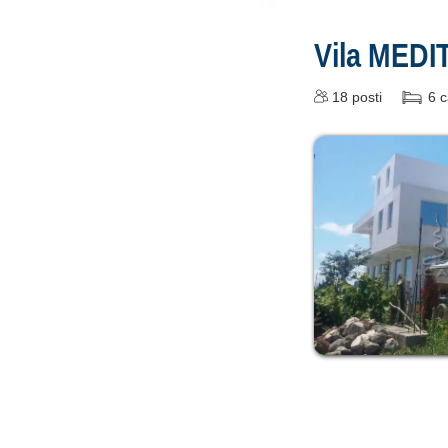
Vila MED
18
posti
6
c