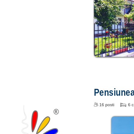
Pensiune
16
posti
6
c