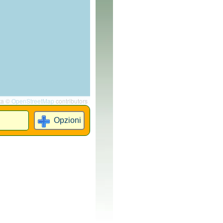
ta ©
OpenStreetMap
contributors
Opzioni