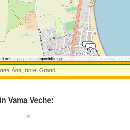
no il minimo per persona disponibile oggi.
Leaflet
|
Map da
 in Vama Veche: