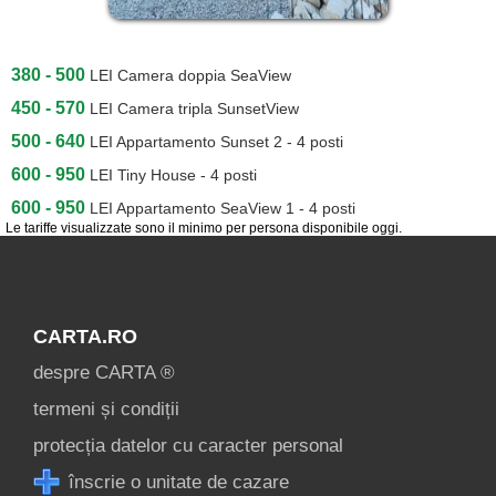
[9 offers a 28.4 km]
Mamaia
380 - 500
[14 offers a 36.6 km]
LEI
Camera doppia SeaView
450 - 570
LEI
Camera tripla SunsetView
Năvodari
500 - 640
LEI
Appartamento Sunset 2 - 4 posti
[5 offers a 45 km]
600 - 950
LEI
Tiny House - 4 posti
Corbu
600 - 950
LEI
Appartamento SeaView 1 - 4 posti
[4 offers a 52.5 km]
Le tariffe visualizzate sono il minimo per persona disponibile oggi.
Vadu
[1 offers a 60.5 km]
CARTA.RO
Înscrie o unitate de
despre CARTA ®
cazare
termeni și condiții
despre C A R T A ®
protecția datelor cu caracter personal
termeni și condiții
înscrie o unitate de cazare