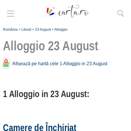
România
>
Litoral
>
23 August
>
Alloggio
Alloggio
23 August
Alloggio vicino a
Afișează pe hartă cele 1 Alloggio in 23 August
23 August:
Costinești
1 Alloggio in 23 August:
[31 offers a 5.2 km]
Neptun
[1 offers a 6.2 km]
Venus
Camere de Închiriat
[3 offers a 8.3 km]