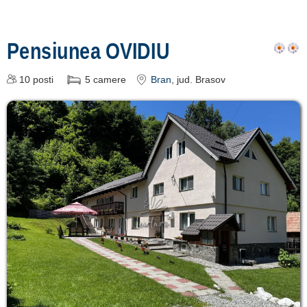
Pensiunea OVIDIU
10
posti
5
camere
Bran
, jud. Brasov