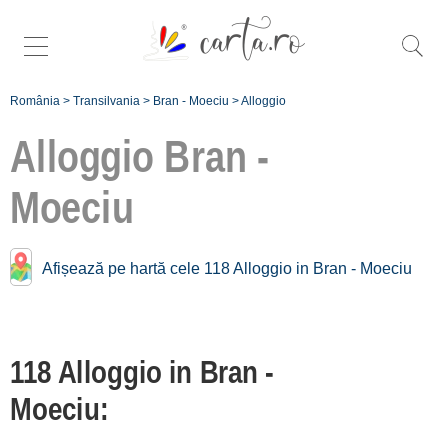
România
>
Transilvania
>
Bran - Moeciu
>
Alloggio
Alloggio
Bran -
Moeciu
Trova più specifiche
alloggio a
Afișează pe hartă cele 118 Alloggio in Bran - Moeciu
Bran - Moeciu:
Bran [39]
Dâmbovicioara [4]
118 Alloggio in Bran -
Fundata [3]
Moeciu:
Moeciu [56]
Rucăr [3]