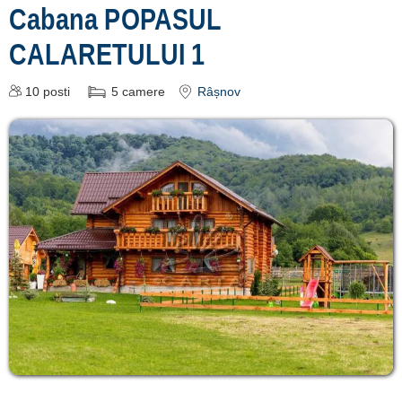
Cabana POPASUL
CALARETULUI 1
10
posti
5
camere
Râșnov