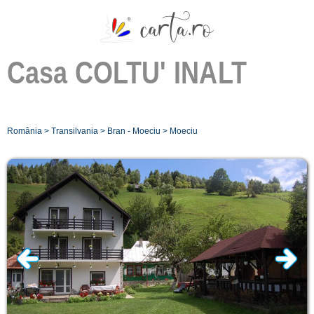
Casa
COLTU' INALT
România
>
Transilvania
>
Bran - Moeciu
>
Moeciu