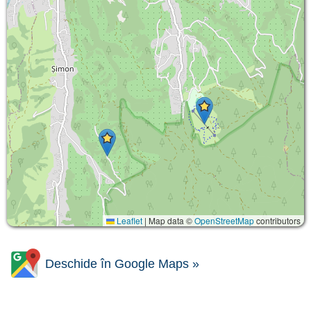
Leaflet
|
Map data ©
OpenStreetMap
contributors
Deschide în Google Maps »