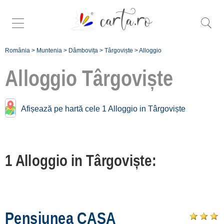
România
>
Muntenia
>
Dâmbovița
>
Târgoviște
>
Alloggio
Alloggio
Târgoviște
Alloggio vicino a
Afișează pe hartă cele 1 Alloggio in Târgoviște
Târgoviște:
Pucioasa
1 Alloggio in Târgoviște:
[3 offers a 17.1 km]
Moroeni
[1 offers a 33.6 km]
Pensiunea CASA
Înscrie o unitate