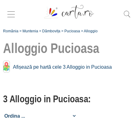
România
>
Muntenia
>
Dâmbovița
>
Pucioasa
>
Alloggio
Alloggio
Pucioasa
Alloggio vicino a
Afișează pe hartă cele 3 Alloggio in Pucioasa
Pucioasa:
Moroeni
3 Alloggio in Pucioasa:
[1 offers a 16.6 km]
Târgoviște
[1 offers a 17.1 km]
Înscrie o unitate