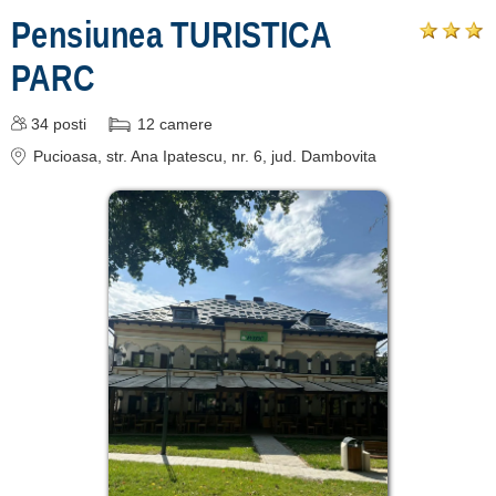
Pensiunea TURISTICA
de cazare
PARC
despre C A R T A ®
termeni și condiții
34
posti
12
camere
contact
Pucioasa
, str. Ana Ipatescu, nr. 6
, jud. Dambovita
login