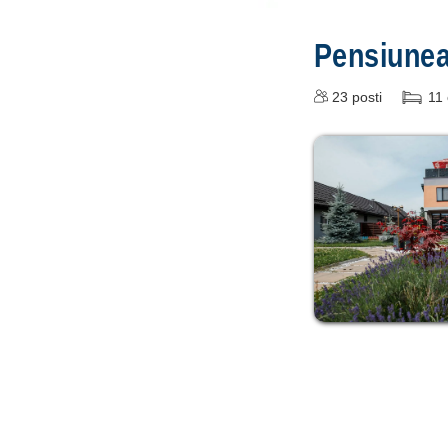
Pensiun
23
posti
11