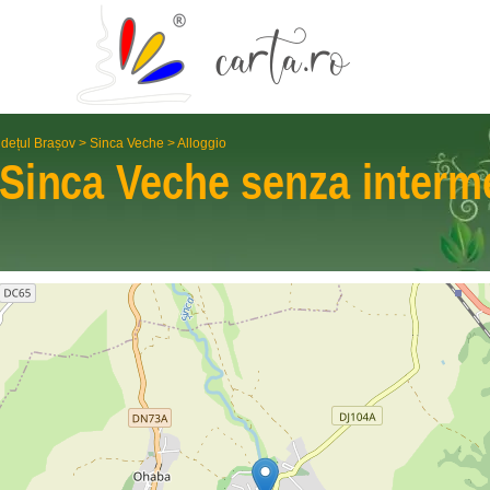
dețul Brașov
>
Sinca Veche
>
Alloggio
Sinca Veche
senza interm