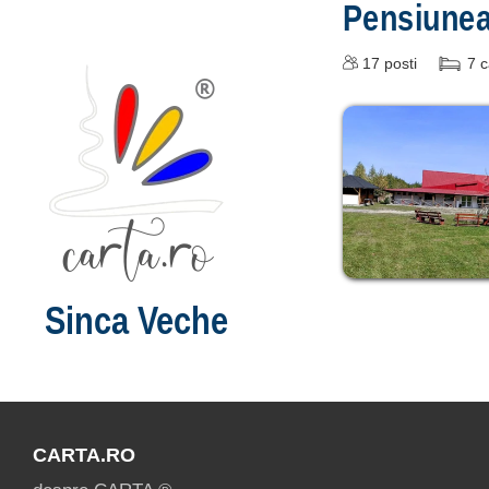
Pensiune
17
posti
7
c
Sinca Veche
CARTA.RO