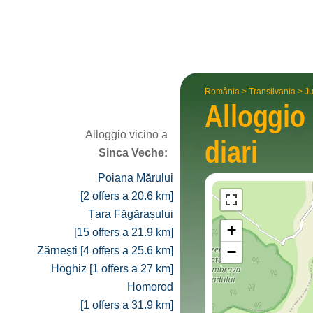
România
>
Transilvania
>
Ju
Alloggio
Alloggio vicino a
diari
Sinca Veche:
Poiana Mărului
[2 offers a 20.6 km]
Țara Făgărașului
+
[15 offers a 21.9 km]
−
Zărnești [4 offers a 25.6 km]
Hoghiz [1 offers a 27 km]
Homorod
[1 offers a 31.9 km]