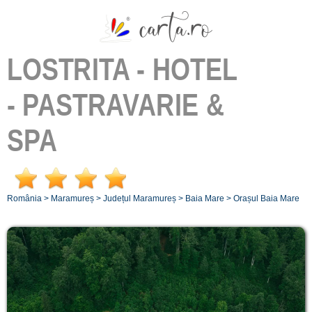
LOSTRITA - HOTEL
- PASTRAVARIE &
SPA
România
>
Maramureș
>
Județul Maramureș
>
Baia Mare
>
Orașul Baia Mare