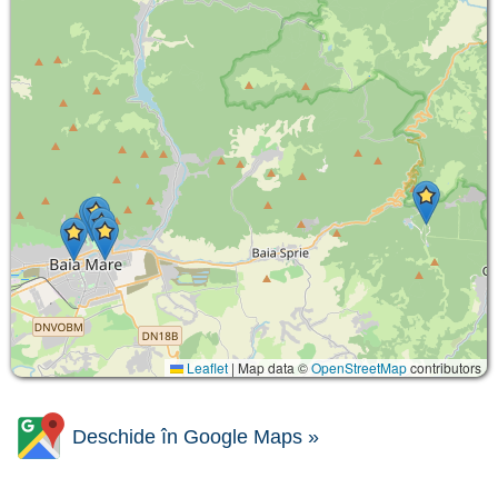
Leaflet
|
Map data ©
OpenStreetMap
contributors
Deschide în Google Maps »