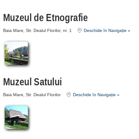
Orașul Baia Mare:
Muzeul de Etnografie
Baia Sprie
[1 offers a 10.5 km]
Baia Mare, Str. Dealul Florilor, nr. 1
Deschide în Navigație »
Înscrie o unitate
de cazare
despre C A R T A ®
Muzeul Satului
termeni și condiții
contact
Baia Mare, Str. Dealul Florilor
Deschide în Navigație »
login