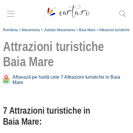
România
>
Maramureș
>
Județul Maramureș
>
Baia Mare
>
Attrazioni turistiche
Attrazioni turistiche
Baia Mare
Trova più specifiche
attrazioni turistiche a
Afișează pe hartă cele 7 Attrazioni turistiche in Baia
Baia Mare
:
Mare
Orașul Baia Mare [6
Attrazioni turistiche]
7 Attrazioni turistiche in
Baia Mare:
Attrazioni turistiche
vicino a