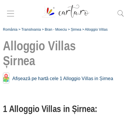
România
>
Transilvania
>
Bran - Moeciu
>
Șirnea
>
Alloggio Villas
Alloggio Villas
Șirnea
Villas vicino a
Șirnea:
Moeciu
Afișează pe hartă cele 1 Alloggio Villas in Șirnea
[11 offers a 5.8 km]
Rucăr
[2 offers a 10.5 km]
1 Alloggio Villas in Șirnea:
Bran
[11 offers a 10.7 km]