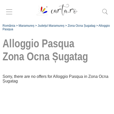
România
>
Maramureș
>
Județul Maramureș
>
Zona Ocna Șugatag
>
Alloggio
Pasqua
Alloggio Pasqua
Zona Ocna Șugatag
Înscrie
o unitate de
Sorry, there are no offers for Alloggio Pasqua in Zona Ocna
cazare
Șugatag
despre C A
R T A ®
termeni și