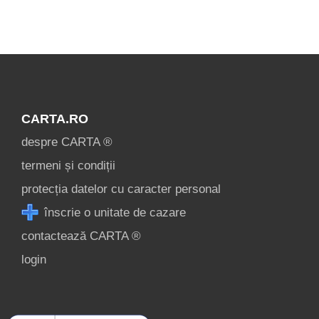
condiții
contact
login
Visualizza
tutte le
CARTA.RO
attrazioni
despre CARTA ®
turistiche di
termeni și condiții
Vatra Dornei »
protecția datelor cu caracter personal
înscrie o unitate de cazare
contactează CARTA ®
login