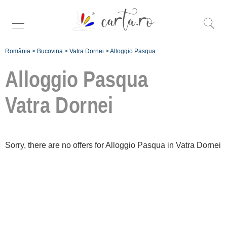
România
>
Bucovina
>
Vatra Dornei
>
Alloggio Pasqua
Alloggio Pasqua
Vatra Dornei
Înscrie o
unitate de
Sorry, there are no offers for Alloggio Pasqua in Vatra Dornei
cazare
despre C A R T
A ®
termeni și