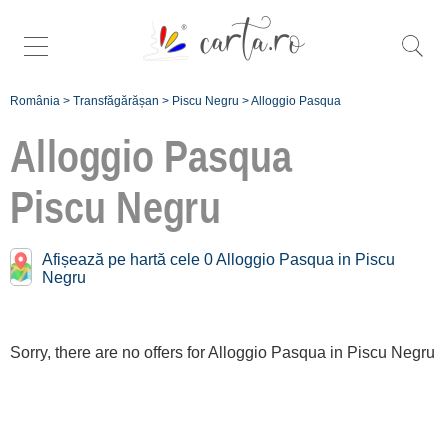
România
>
Transfăgărășan
>
Piscu Negru
>
Alloggio Pasqua
Alloggio Pasqua
Piscu Negru
Înscrie
Afișează pe hartă cele 0 Alloggio Pasqua in Piscu
Negru
o unitate de
cazare
Sorry, there are no offers for Alloggio Pasqua in Piscu Negru
despre C A
R T A ®
termeni și