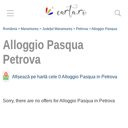
România
>
Maramureș
>
Județul Maramureș
>
Petrova
>
Alloggio Pasqua
Alloggio Pasqua
Petrova
Înscrie
Afișează pe hartă cele 0 Alloggio Pasqua in Petrova
o unitate de
cazare
Sorry, there are no offers for Alloggio Pasqua in Petrova
despre C A
R T A ®
termeni și