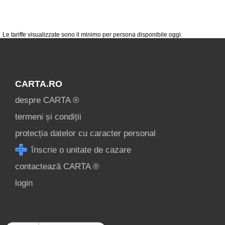
despre C A R T A ®
termeni și condiții
contact
Le tariffe visualizzate sono il minimo per persona disponibile oggi.
login
CARTA.RO
despre CARTA ®
termeni și condiții
protecția datelor cu caracter personal
înscrie o unitate de cazare
contactează CARTA ®
login