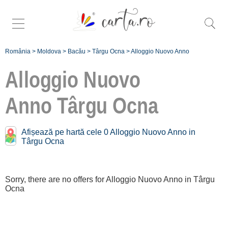
România
>
Moldova
>
Bacău
>
Târgu Ocna
>
Alloggio Nuovo Anno
Alloggio Nuovo
Anno
Târgu Ocna
Nuovo Anno vicino a
Târgu Ocna:
Afișează pe hartă cele 0 Alloggio Nuovo Anno in
Târgu Ocna
Orașul Bacău
[1 offers a 39.6 km]
Sorry, there are no offers for Alloggio Nuovo Anno in Târgu
Ocna
Înscrie o unitate
de cazare