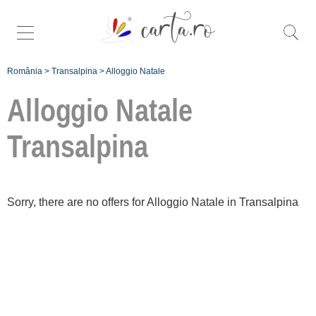
România
>
Transalpina
>
Alloggio Natale
Alloggio Natale
Transalpina
Înscrie o
unitate de cazare
Sorry, there are no offers for Alloggio Natale in Transalpina
despre C A R T A ®
termeni și condiții
contact
login