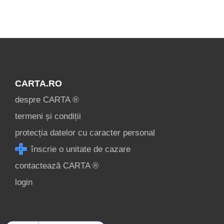
Visualizza tutte le
attrazioni
turistiche di
Transalpina »
CARTA.RO
despre CARTA ®
termeni și condiții
protecția datelor cu caracter personal
înscrie o unitate de cazare
contactează CARTA ®
login