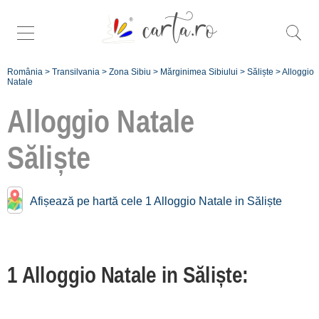
România
>
Transilvania
>
Zona Sibiu
>
Mărginimea Sibiului
>
Săliște
>
Alloggio
Natale
Alloggio Natale
Săliște
Natale vicino a
Săliște:
Râu Sadului
[1 offers a 22.9 km]
Afișează pe hartă cele 1 Alloggio Natale in Săliște
Înscrie o unitate
de cazare
1 Alloggio Natale in Săliște:
despre C A R T A ®