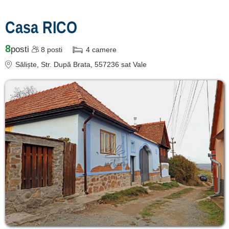
termeni și condiții
contact
Casa RICO
login
8
posti
8
posti
4
camere
Săliște
, Str. După Brata, 557236 sat Vale