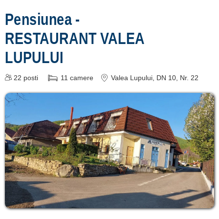
Râmnicu Sărat
Pensiunea -
[1 offers a 56.3 km]
RESTAURANT VALEA
LUPULUI
Înscrie o unitate
de cazare
22
posti
11
camere
Valea Lupului
, DN 10, Nr. 22
despre C A R T A ®
termeni și condiții
contact
login