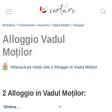
România
>
Transilvania
>
Apuseni
>
Vadul Moților
>
Alloggio
Alloggio
Vadul
Moților
Alloggio vicino a
Vadul Moților:
Afișează pe hartă cele 2 Alloggio in Vadul Moților
Albac
[12 offers a 5.8 km]
Vidra [2 offers a 5.9 km]
2 Alloggio in Vadul Moților:
Horea
[1 offers a 11.6 km]
Garda de Sus