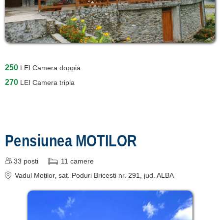
Ocoliș
[1 offers a 39.5 km]
Remeți
[1 offers a 55.3 km]
250
LEI
Camera doppia
Înscrie o unitate de
270
LEI
Camera tripla
cazare
despre C A R T A ®
termeni și condiții
Pensiunea MOTILOR
contact
33
posti
11
camere
login
Vadul Moților
, sat. Poduri Bricesti nr. 291
, jud. ALBA