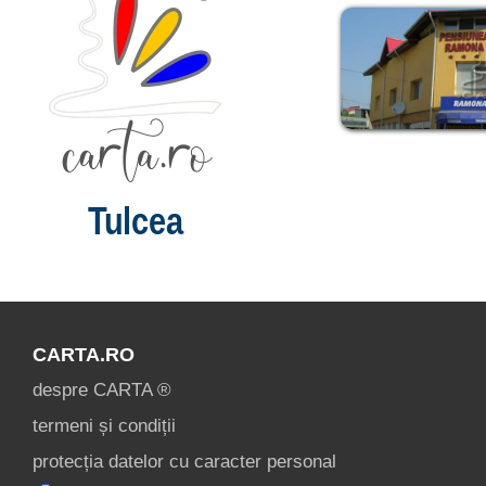
Tulcea
CARTA.RO
despre CARTA ®
termeni și condiții
protecția datelor cu caracter personal