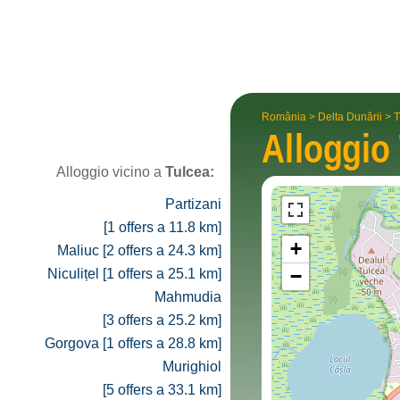
România
>
Delta Dunării
>
T
Alloggio
Alloggio vicino a
Tulcea:
Partizani
[1 offers a 11.8 km]
+
Maliuc [2 offers a 24.3 km]
−
Niculițel [1 offers a 25.1 km]
Mahmudia
[3 offers a 25.2 km]
Gorgova [1 offers a 28.8 km]
Murighiol
[5 offers a 33.1 km]