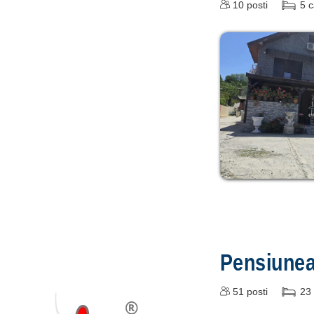
10
posti
5
c
Pensiune
51
posti
23