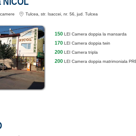
a NICOL
camere
Tulcea
, str. Isaccei, nr. 56
, jud. Tulcea
150
LEI
Camera doppia la mansarda
170
LEI
Camera doppia twin
200
LEI
Camera tripla
200
LEI
Camera doppia matrimoniala P
O