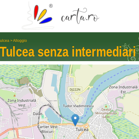
ulcea
>
Alloggio
Tulcea
senza interme­diari