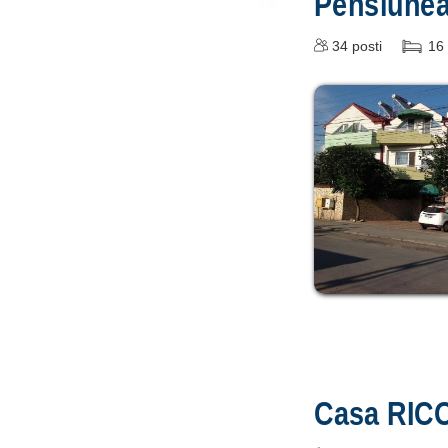
Pensiune
34
posti
16
Casa RIC