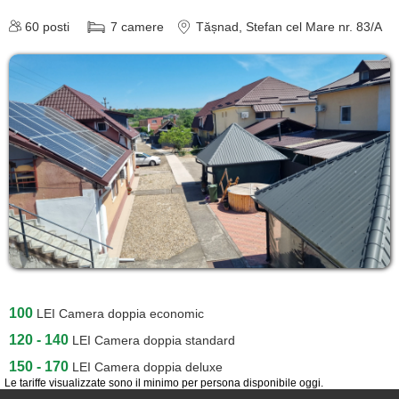
despre C A R T A ®
60
posti
7
camere
Tășnad
, Stefan cel Mare nr. 83/A
termeni și condiții
contact
login
100
LEI
Camera doppia economic
120 - 140
LEI
Camera doppia standard
150 - 170
LEI
Camera doppia deluxe
Le tariffe visualizzate sono il minimo per persona disponibile oggi.