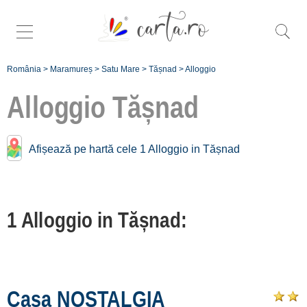
România
>
Maramureș
>
Satu Mare
>
Tășnad
>
Alloggio
Alloggio
Tășnad
Alloggio vicino a
Afișează pe hartă cele 1 Alloggio in Tășnad
Tășnad:
Dorolț
1 Alloggio in Tășnad:
[1 offers a 43.9 km]
Înscrie o unitate
de cazare
Casa NOSTALGIA