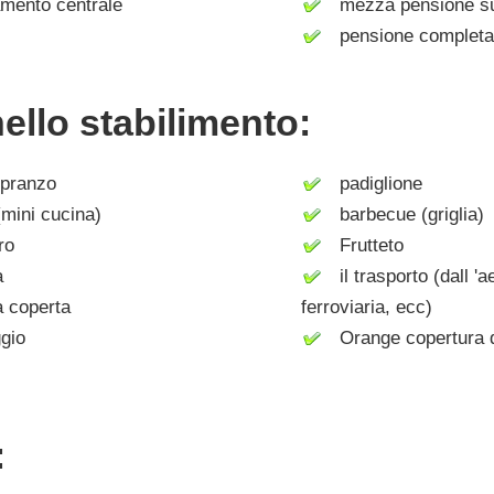
mento centrale
mezza pensione su 
pensione completa 
nello stabilimento:
pranzo
padiglione
mini cucina)
barbecue (griglia)
ro
Frutteto
a
il trasporto (dall 'a
 coperta
ferroviaria, ecc)
gio
Orange copertura d
: