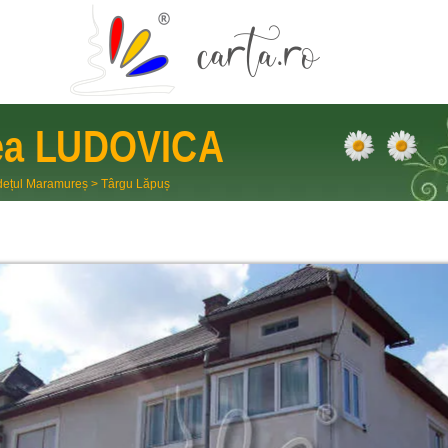
ea
LUDOVICA
dețul Maramureș
>
Târgu Lăpuș