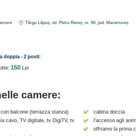
amere
Târgu Lăpuș
, str. Petru Rareș, nr. 96
, jud. Maramureș
:
a doppia - 2 posti
150
otte:
Lei
nelle camere:
on balcone (terrazza stanza)
cabina doccia
a cavo, TV digitale, tv DigiTV, tv
l'accesso agli anim
offriamo la prima c