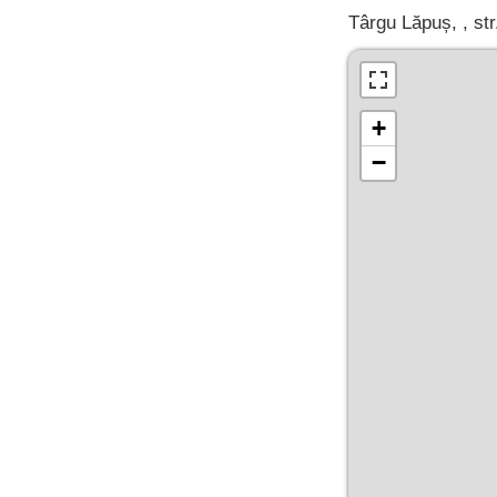
Târgu Lăpuș, , str
+
−