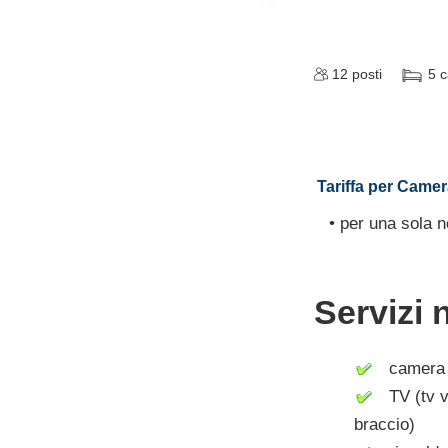
12
posti
5
c
Tariffa per Camer
• per una sola n
Servizi 
camera c
TV (tv vi
braccio)