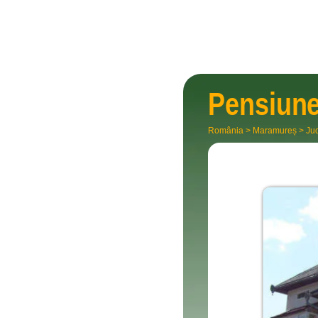
Pensiun
România
>
Maramureș
>
Ju