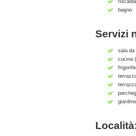
riscalda
bagno
Servizi 
sala da 
cucina (
frigorife
terrazz
terrazza
parcheg
giardino
Località