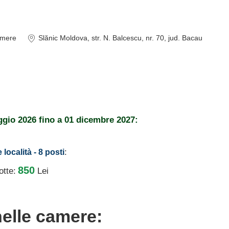
mere
Slănic Moldova
, str. N. Balcescu, nr. 70
, jud. Bacau
ggio 2026
fino a
01 dicembre 2027:
:
e località - 8 posti
850
otte:
Lei
nelle camere: