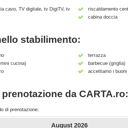
a cavo, TV digitale, tv DigiTV, tv
riscaldamento cent
cabina doccia
nello stabilimento:
no
terrazza
mini cucina)
barbecue (griglia)
ro
accettiamo i buoni
i prenotazione da CARTA.ro
do di prenotazione:
August
2026