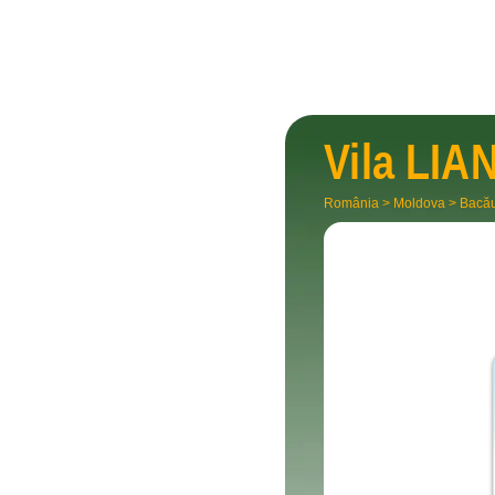
Vila
LIA
România
>
Moldova
>
Bacă