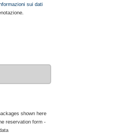
nformazioni sui dati
renotazione.
 packages shown here
he reservation form -
data