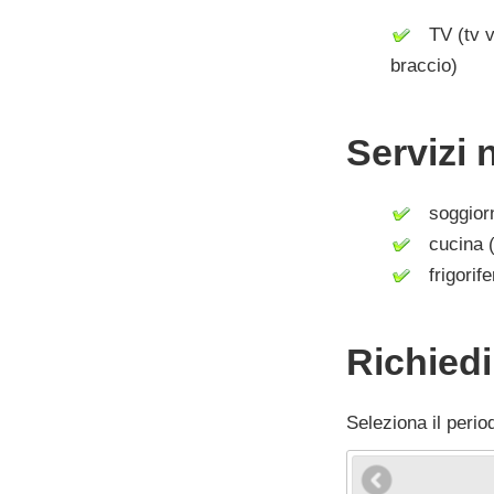
TV (tv vi
braccio)
Servizi 
soggior
cucina (
frigorife
Richied
Seleziona il perio