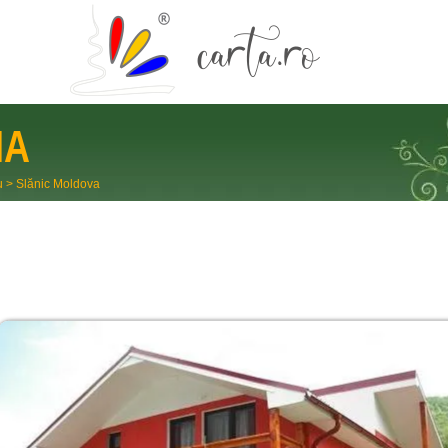
NA
u
>
Slănic Moldova