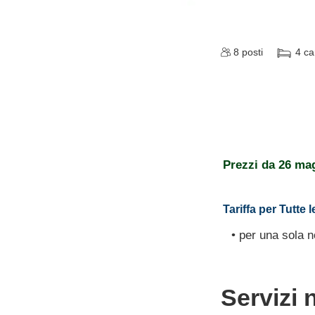
8
posti
4
ca
Prezzi da
26 ma
Tariffa per Tutte l
• per una sola n
Servizi 