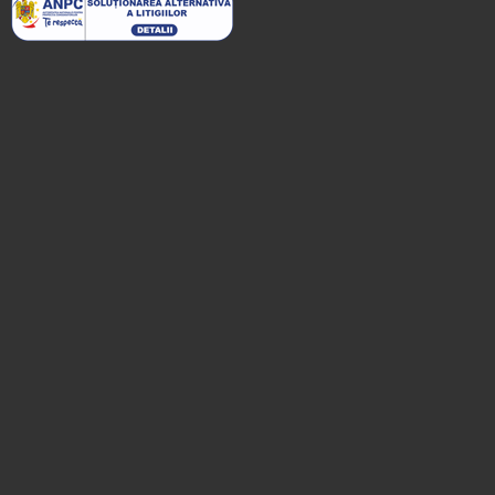
Înscrie o unitate de
cazare
despre C A R T A ®
termeni și condiții
contact
login
Visualizza tutte le
attrazioni turistiche di
Săpânța »