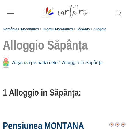
România
>
Maramureș
>
Județul Maramureș
>
Săpânța
>
Alloggio
Alloggio
Săpânța
Alloggio vicino a
Afișează pe hartă cele 1 Alloggio in Săpânța
Săpânța:
Sighetu Marmației
1 Alloggio in Săpânța:
[2 offers a 15.5 km]
Vadu Izei
[2 offers a 19.5 km]
Giulești
Pensiunea MONTANA
[3 offers a 23.8 km]