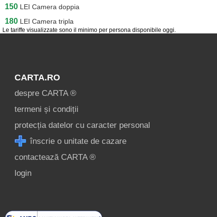
[1 offers a 47.9 km]
150
LEI
Camera doppia
Șieu [1 offers a 47.9 km]
180
LEI
Camera tripla
Le tariffe visualizzate sono il minimo per persona disponibile oggi.
Vișeu de Jos
[1 offers a 56.1 km]
Târgu Lăpuș
CARTA.RO
[4 offers a 59.1 km]
despre CARTA ®
Vișeu de Sus
termeni și condiții
[6 offers a 62.4 km]
protecția datelor cu caracter personal
Săcel
înscrie o unitate de cazare
[4 offers a 67.1 km]
contactează CARTA ®
Moisei
login
[9 offers a 67.3 km]
Borșa
[26 offers a 78.9 km]