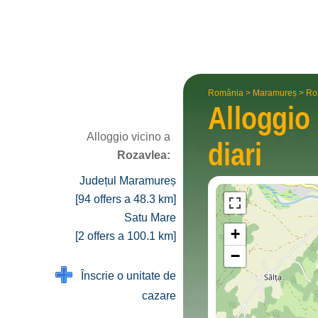
România
>
Maramureș
>
Ro
Alloggio
Alloggio vicino a
diari
Rozavlea:
Județul Maramureș
[94 offers a 48.3 km]
Satu Mare
+
[2 offers a 100.1 km]
−
Înscrie o unitate de
cazare