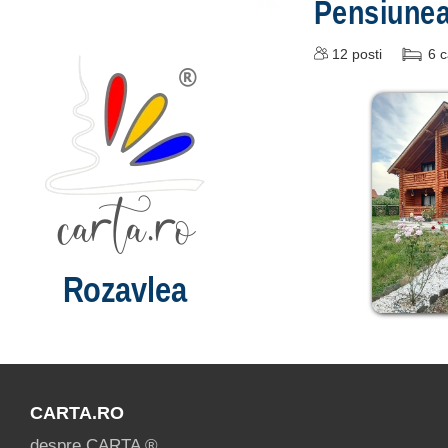
Pensiune
12
posti
6
c
Rozavlea
CARTA.RO
despre CARTA ®