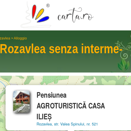
zavlea
>
Alloggio
Rozavlea
senza interme­
Pensiunea
AGROTURISTICĂ CASA
ILIEȘ
Rozavlea, str. Valea Spinului, nr. 521