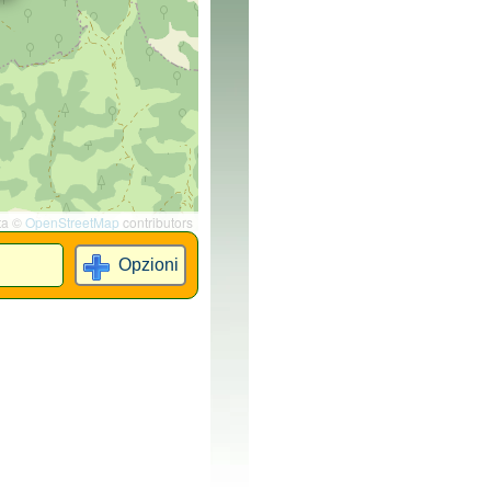
ta ©
OpenStreetMap
contributors
Opzioni