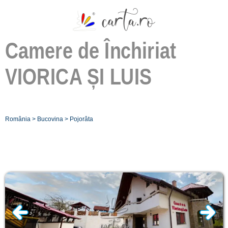
Camere de Închiriat
VIORICA ȘI LUIS
România
>
Bucovina
>
Pojorâta