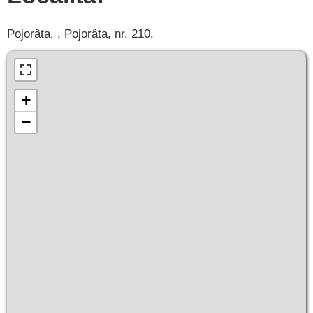
Pojorâta, , Pojorâta, nr. 210,
+
−