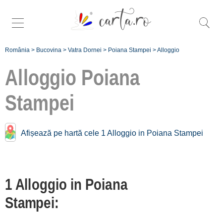
România
>
Bucovina
>
Vatra Dornei
>
Poiana Stampei
>
Alloggio
Alloggio
Poiana
Stampei
Alloggio vicino a
Poiana Stampei:
Afișează pe hartă cele 1 Alloggio in Poiana Stampei
Dorna Candrenilor
[2 offers a 9.5 km]
Orașul Vatra Dornei
1 Alloggio in Poiana
[8 offers a 17.3 km]
Stampei:
Zona Șaru Dornei
[2 offers a 18.1 km]