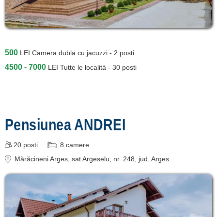
contact
login
500
LEI
Camera dubla cu jacuzzi - 2 posti
4500 - 7000
LEI
Tutte le località - 30 posti
Pensiunea ANDREI
20
posti
8
camere
Mărăcineni Arges
, sat Argeselu, nr. 248
, jud. Arges