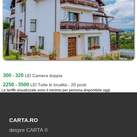
300 - 320
LEI
Camera doppia
2250 - 3500
LEI
Tutte le località - 20 posti
Le tariffe visualizzate sono il minimo per persona disponibile oggi.
CARTA.RO
despre CARTA ®