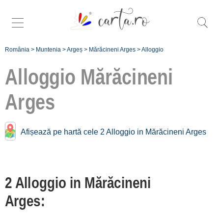
România
>
Muntenia
>
Argeș
>
Mărăcineni Arges
>
Alloggio
Alloggio
Mărăcineni
Arges
Alloggio vicino a
Mărăcineni Arges:
Afișează pe hartă cele 2 Alloggio in Mărăcineni Arges
Pitești
[2 offers a 2.9 km]
Albota de Arges
2 Alloggio in Mărăcineni
[1 offers a 12.3 km]
Arges:
Oarja
[1 offers a 16.5 km]