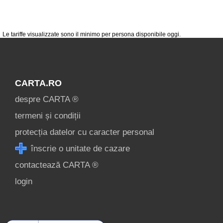
[3 offers a 6.2 km]
Le tariffe visualizzate sono il minimo per persona disponibile oggi.
Înscrie o unitate
de cazare
CARTA.RO
despre C A R T A ®
despre CARTA ®
termeni și condiții
termeni și condiții
contact
protecția datelor cu caracter personal
login
înscrie o unitate de cazare
contactează CARTA ®
login