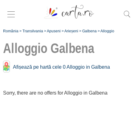
România
>
Transilvania
>
Apuseni
>
Arieșeni
>
Galbena
>
Alloggio
Alloggio
Galbena
Alloggio vicino a
Afișează pe hartă cele 0 Alloggio in Galbena
Galbena:
Islaz [1 offers a 1 km]
Sorry, there are no offers for Alloggio in Galbena
Comuna Arieșeni
[7 offers a 1.6 km]
Dealul Bajului
[1 offers a 4 km]
Vârtop