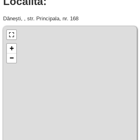
Località:
Dănești, , str. Principala, nr. 168
+
−