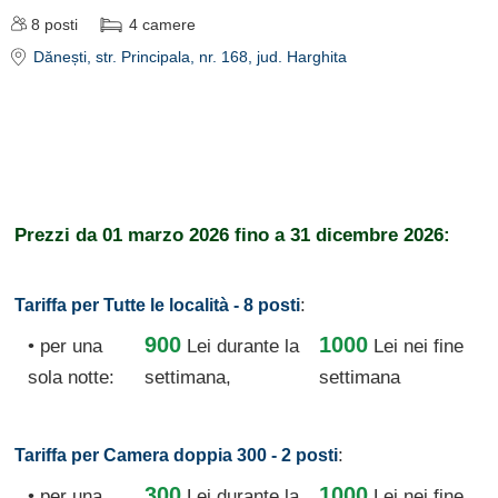
8
posti
4
camere
Dănești
, str. Principala, nr. 168
, jud. Harghita
Prezzi da
01 marzo 2026
fino a
31 dicembre 2026:
:
Tariffa per Tutte le località - 8 posti
900
1000
• per una
Lei
durante la
Lei nei fine
sola notte:
settimana,
settimana
:
Tariffa per Camera doppia 300 - 2 posti
300
1000
• per una
Lei
durante la
Lei nei fine