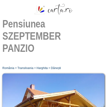
Pensiunea
SZEPTEMBER
PANZIO
România
>
Transilvania
>
Harghita
>
Dănești