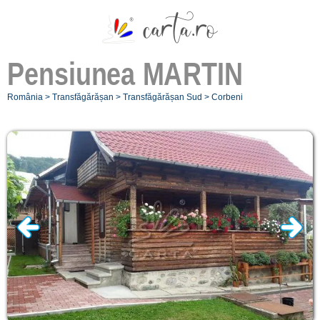
Pensiunea
MARTIN
România
>
Transfăgărășan
>
Transfăgărășan Sud
>
Corbeni