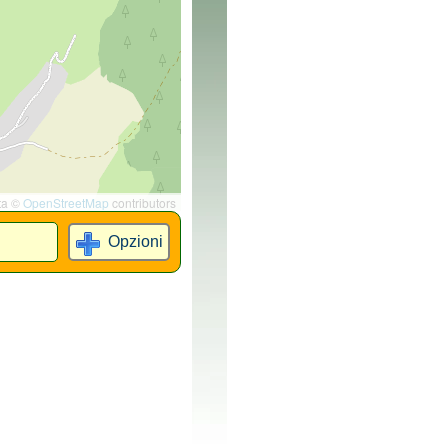
ta ©
OpenStreetMap
contributors
Opzioni