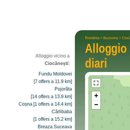
România
>
Bucovina
>
Cioc
Alloggio
Alloggio vicino a
diari
Ciocănești:
Fundu Moldovei
[7 offers a 11.9 km]
Pojorâta
+
[14 offers a 13.9 km]
−
Coșna [1 offers a 14.4 km]
Cârlibaba
[1 offers a 15.2 km]
Breaza Suceava