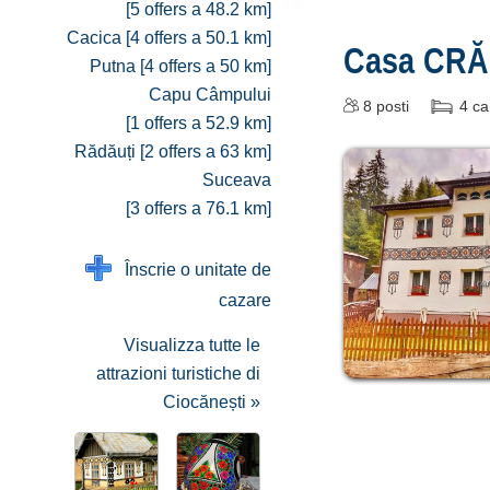
[5 offers a 48.2 km]
Cacica [4 offers a 50.1 km]
Casa CRĂ
Putna [4 offers a 50 km]
Capu Câmpului
8
posti
4
ca
[1 offers a 52.9 km]
Rădăuți [2 offers a 63 km]
Suceava
[3 offers a 76.1 km]
Înscrie o unitate de
cazare
Visualizza tutte le
attrazioni turistiche di
Ciocănești »