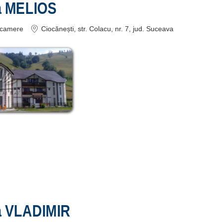
a MELIOS
camere
Ciocănești
, str. Colacu, nr. 7
, jud. Suceava
a VLADIMIR