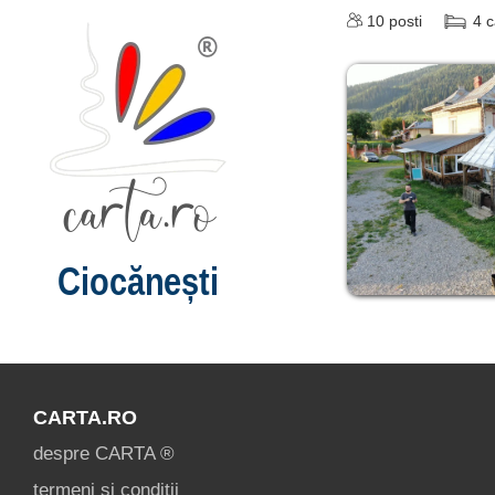
10
posti
4
c
Ciocănești
CARTA.RO
despre CARTA ®
termeni și condiții