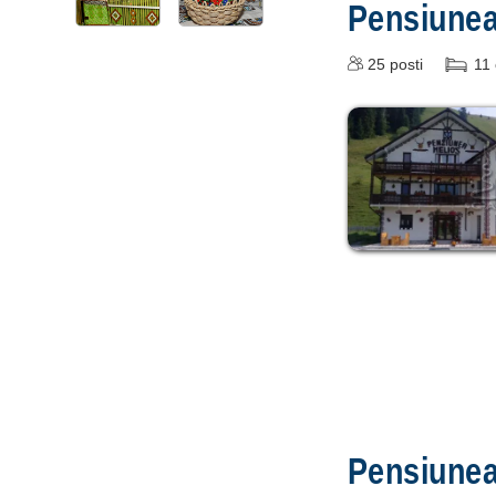
Pensiune
25
posti
11
Pensiune