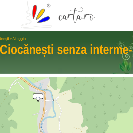
ănești
>
Alloggio
Ciocănești
senza interme­