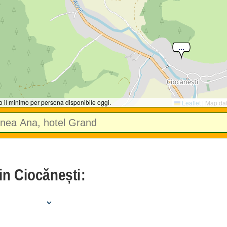
no il minimo per persona disponibile oggi.
Leaflet
|
Map da
in Ciocănești: