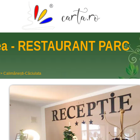
ea
- RESTAURANT PARC
>
Calimănești-Căciulata