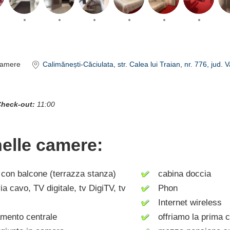
amere
Calimănești-Căciulata
, str. Calea lui Traian, nr. 776
, jud. 
heck-out:
11:00
nelle camere:
on balcone (terrazza stanza)
cabina doccia
a cavo, TV digitale, tv DigiTV, tv
Phon
Internet wireless
mento centrale
offriamo la prima c