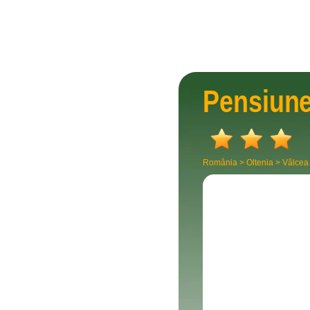
Pensiun
România
>
Oltenia
>
Vâlcea