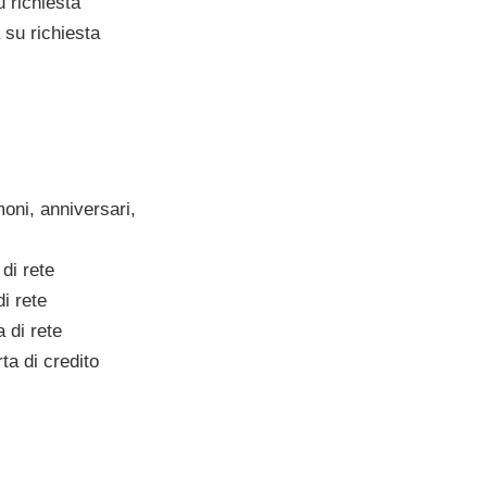
richiesta
su richiesta
ni, anniversari,
di rete
i rete
di rete
a di credito
: