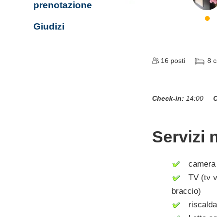
prenotazione
Giudizi
16
posti
8
c
Check-in:
14:00
C
Servizi 
camera c
TV (tv vi
braccio)
riscalda