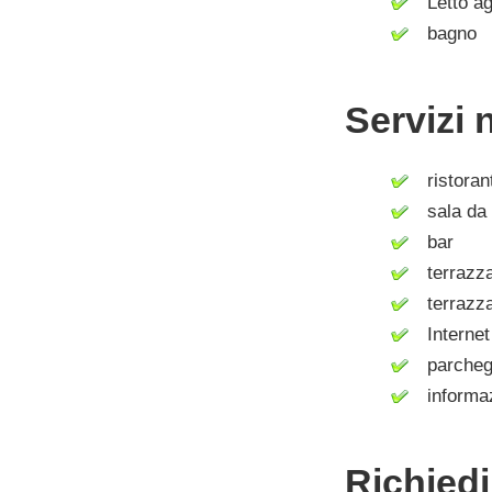
Letto ag
bagno
Servizi 
ristoran
sala da 
bar
terrazz
terrazza
Internet 
parcheg
informazi
Richied