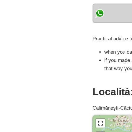
Practical advice f
when you cal
if you made 
that way you
Località
Calimănești-Căciul