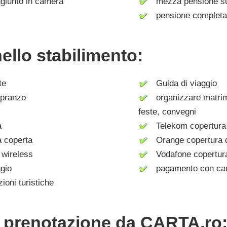
giunto in camera
mezza pensione su 
pensione completa 
nello stabilimento:
te
Guida di viaggio
pranzo
organizzare matrimo
feste, convegni
a
Telekom copertura 
 coperta
Orange copertura d
wireless
Vodafone copertura 
gio
pagamento con cart
oni turistiche
i prenotazione da CARTA.ro