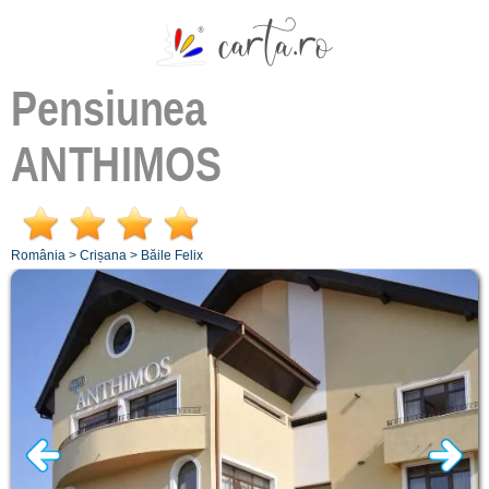
Pensiunea
ANTHIMOS
România
>
Crișana
>
Băile Felix