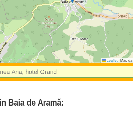
Leaflet
|
Map da
 in Baia de Aramă: