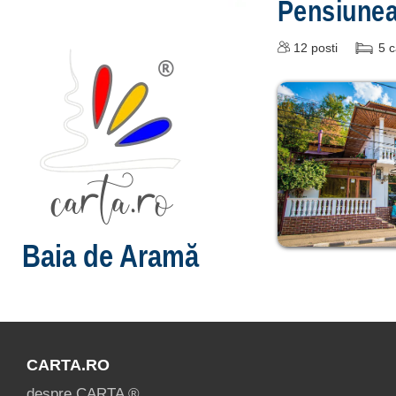
Pensiune
12
posti
5
c
Baia de Aramă
CARTA.RO
despre CARTA ®