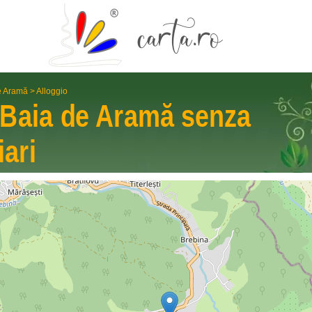
e Aramă
>
Alloggio
Baia de Aramă
senza
iari