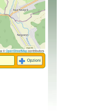
ta ©
OpenStreetMap
contributors
Opzioni