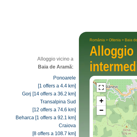
România
>
Oltenia
>
Baia d
Alloggio
Alloggio vicino a
interme­d
Baia de Aramă:
Ponoarele
[1 offers a 4.4 km]
Gorj [14 offers a 36.2 km]
+
Transalpina Sud
−
[12 offers a 74.6 km]
Beharca [1 offers a 92.1 km]
Craiova
[8 offers a 108.7 km]