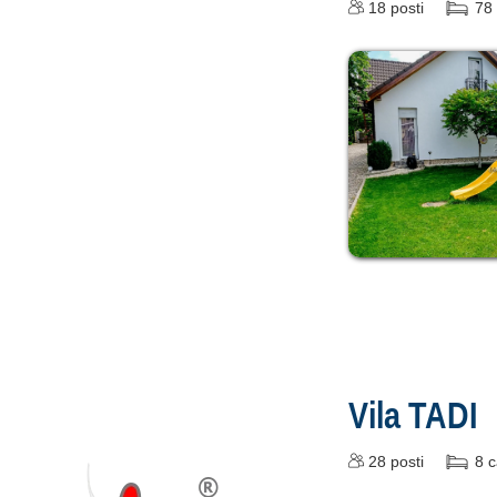
18
posti
78
Vila TADI
28
posti
8
c