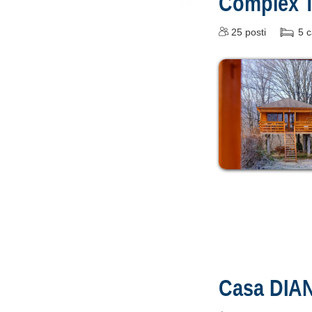
Complex 
25
posti
5
c
Casa DI