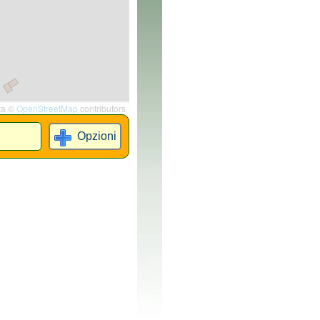
ta ©
OpenStreetMap
contributors
Opzioni