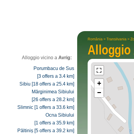
România
>
Transilvania
>
Zo
Alloggio
Alloggio vicino a
Avrig:
Porumbacu de Sus
[3 offers a 3.4 km]
+
Sibiu [18 offers a 25.4 km]
−
Mărginimea Sibiului
[26 offers a 28.2 km]
Slimnic [1 offers a 33.6 km]
Ocna Sibiului
[1 offers a 35.9 km]
Păltiniș [5 offers a 39.2 km]