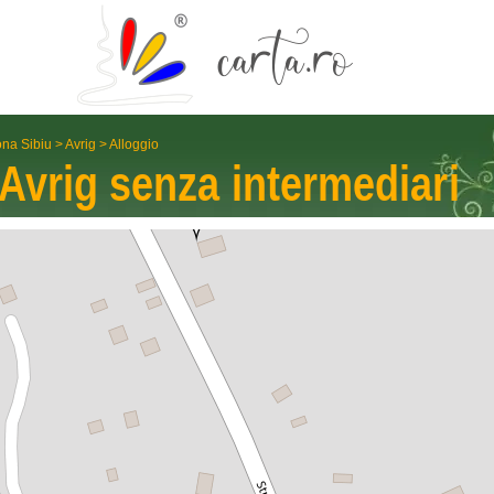
na Sibiu
>
Avrig
>
Alloggio
Avrig
senza interme­diari