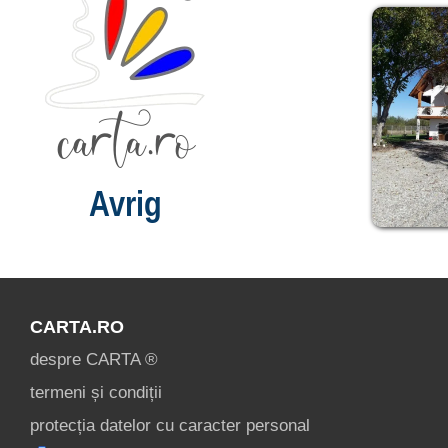
Avrig
CARTA.RO
despre CARTA ®
termeni și condiții
protecția datelor cu caracter personal