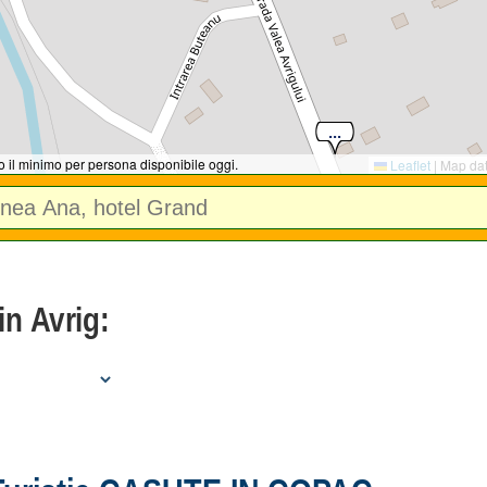
no il minimo per persona disponibile oggi.
Leaflet
|
Map da
in Avrig: