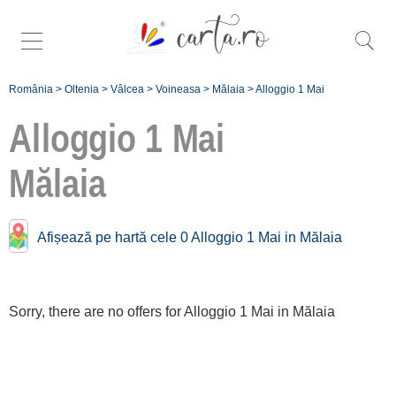
România
>
Oltenia
>
Vâlcea
>
Voineasa
>
Mălaia
>
Alloggio 1 Mai
Alloggio 1 Mai
Mălaia
Înscrie
Afișează pe hartă cele 0 Alloggio 1 Mai in Mălaia
o unitate de
cazare
Sorry, there are no offers for Alloggio 1 Mai in Mălaia
despre C A
R T A ®
termeni și